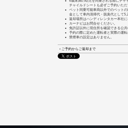
6歳未満の幼児を同乗される際にチャ
チャイルドシートも必ずご予約いただ
ペット同乗可能車両以外でのペットの
金として車内清掃代・脱臭代として5,
返却場所はハンディレンタカー本社に
カーナビはお問合せください。
免許証以外に現住所を確認できる公共
予約の際に定めた運転者と実際の運転
禁煙車の設定はありません。
‹ ご予約からご返却まで