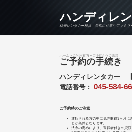
メインコンテンツに移動
ハンディレン
格安レンタカー横浜、長期に仕事やファミリ
ホーム
»
ご利用案内
»
ご予約からご返却
現在地
ご予約の手続き
ハンディレンタカー 【受付
045-584-6
電話番号：
ご予約時のご注意
運転される方の中に免許取得3ヶ月に
とが条件となります。
法令の定めにより、運転者付きの貸渡