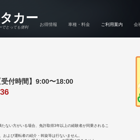
タカー
お得情報
車種・料金
ご利用案内
会
ーでとっても便利
時間】9:00〜18:00
636
満たない方がいる場合、免許取得3年以上の経験者が同乗されるこ
、および運転者の紹介・斡旋等は行ないません。