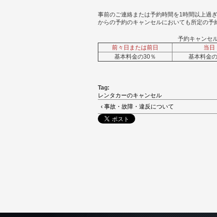
事前のご連絡または予約時間を1時間以上過
からの予約のキャンセルにおいても所定の予
予約キャンセ
前々日または前日
当日
基本料金の30％
基本料金の
Tag:
レンタカーのキャンセル
‹ 事故・故障・違反について