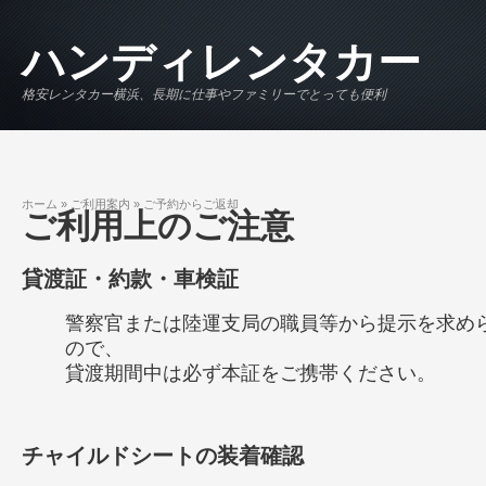
メインコンテンツに移動
ハンディレンタカー
格安レンタカー横浜、長期に仕事やファミリーでとっても便利
ホーム
»
ご利用案内
»
ご予約からご返却
現在地
ご利用上のご注意
貸渡証・約款・車検証
警察官または陸運支局の職員等から提示を求め
ので、
貸渡期間中は必ず本証をご携帯ください。
チャイルドシートの装着確認