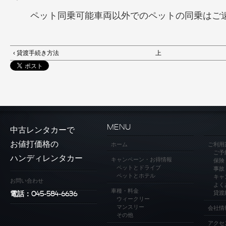
ペット同乗可能車両以外でのペットの同乗はご
‹ 貸渡手続き方法
上
MENU
中古レンタカーで
お値打価格の
ホーム
ご利用
ご予
ハンディレンタカー
キャンペーン・お得情報
保険
ペットとドライブ
事故
ペットとホテル
キャ
お問い合わせ
よく
車種・料金
貸渡
電話：045-584-6636
ウィークリー
マンスリー
会社情
その他
アクセ