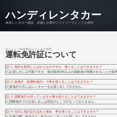
メインコンテンツに移動
ハンディレンタカー
格安レンタカー横浜、長期に仕事やファミリーでとっても便利
ホーム
»
ご利用案内
»
よくある質問
現在地
運転免許証について
Q1-1. 免許を取得したばかりなのですが、借りることはできますか？
A.
お貸し出しは可能ですが、免許取得3年以上の経験者が同乗されることが条
Q1-2. 仮免許（仮運転免許）で車を借りることはできますか？
A.
仮免許の方にはレンタカーをお貸し出しできません。
Q1-3. 国際免許を持っていますが車を借りることはできますか？
A.
国際免許でのお貸し出しは現在のところ行なっておりません。
Q1-4. 当日に免許証を忘れた場合、車を借りることはできますか？
A.
出発の際に免許証のご提示がない方にはお貸し出しできません。