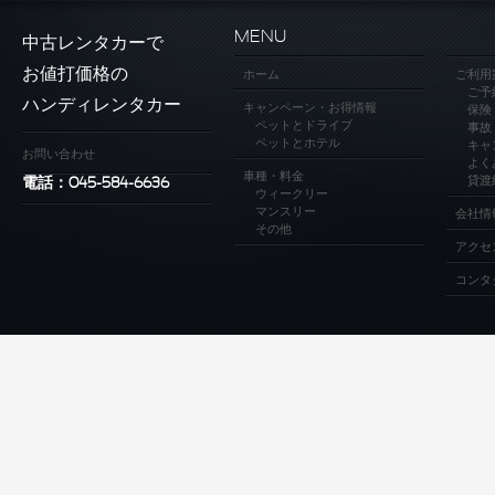
MENU
中古レンタカーで
お値打価格の
ホーム
ご利用
ご予
ハンディレンタカー
キャンペーン・お得情報
保険
ペットとドライブ
事故
ペットとホテル
キャ
お問い合わせ
よく
車種・料金
貸渡
電話：045-584-6636
ウィークリー
マンスリー
会社情
その他
アクセ
コンタ