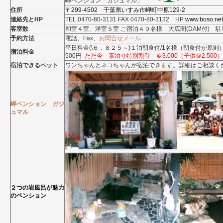
岬ペンション「ガジュマル」
住所
〒299-4502 千葉県いすみ市岬町中原129-2
連絡先とHP
TEL 0470-80-3131 FAX 0470-80-3132 HP
www.boso.net
客室数
和室４室、洋室５室 ご宿泊４０名様 大広間(DAM付) 
予約方法
電話、Fax、
お問合せメール
平日料金(\６，８２５～)１泊朝食付/1名様（朝食付が原
宿泊料金
500円
ただ今 素泊り特別割引 ＠3.000（子供＠2.50
宿泊できるペット
ワンちゃんとネコちゃんが宿泊できます。詳細はご相談く
岬ペンション ガジ
ュマル
２つの岩風呂が魅力
のペンション