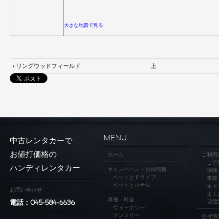
大きな地図で見る
‹ リングウッドフィールド
上
MENU
中古レンタカーで
お値打価格の
ホーム
ご利用
ご予
ハンディレンタカー
キャンペーン・お得情報
保険
ペットとドライブ
事故
ペットとホテル
キャ
お問い合わせ
よく
車種・料金
貸渡
電話：045-584-6636
ウィークリー
マンスリー
会社情