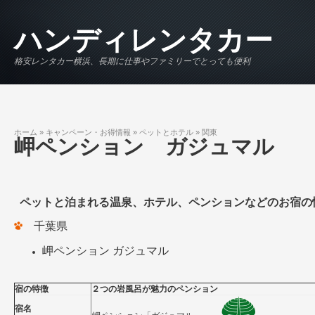
メインコンテンツに移動
ハンディレンタカー
格安レンタカー横浜、長期に仕事やファミリーでとっても便利
ホーム
»
キャンペーン・お得情報
»
ペットとホテル
»
関東
現在地
岬ペンション ガジュマル
ペットと泊まれる温泉、ホテル、ペンションなどのお宿
千葉県
岬ペンション ガジュマル
宿の特徴
２つの岩風呂が魅力のペンション
宿名